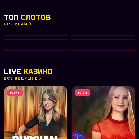
ТОП
СЛОТОВ
ВСЕ ИГРЫ
Gates of Olympus 1000
Big Bass Bonanza
HOT
Diamond of Jungle
Aztec Clusters
NEW
PRAGMATIC PLAY
PRAGMATIC PLAY
Divine Divas
Dreamshock
TOP
NETENT
PRAGMATIC PLAY
Hot Fruit
Phoenix Rising
NEW
PLAY’N GO
NETENT
Fruit Machine
Capymania Yellow
HOT
MICROGAMING
PLAY’N GO
Big Win x25
Fab Farm
MICROGAMING
PRAGMATIC PLAY
NETENT
PLAY’N GO
LIVE
КАЗИНО
ВСЕ ВЕДУЩИЕ
LIVE
LIVE