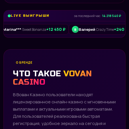
LIVE ВЫИГРЫШИ
за последний час ·
14 218 540 ₽
+12 450 ₽
+240 015 ₽
a***
Валерий
·
Sweet Bonanza
·
Crazy Time
В
О БРЕНДЕ
ЧТО ТАКОЕ
VOVAN
CASINO
В Вован Казино пользователи находят
лицензированное онлайн-казино с мгновенными
выплатами и актуальными игровыми автоматами.
Для пользователей реализована быстрая
регистрация, удобное зеркало на сегодня и