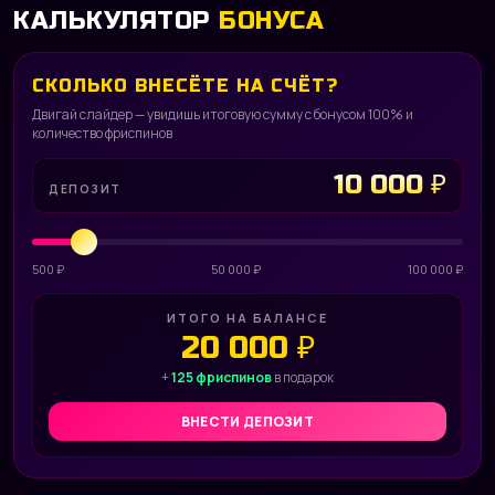
КАЛЬКУЛЯТОР
БОНУСА
СКОЛЬКО ВНЕСЁТЕ НА СЧЁТ?
Двигай слайдер — увидишь итоговую сумму с бонусом 100% и
количество фриспинов
10 000 ₽
ДЕПОЗИТ
OV
500 ₽
50 000 ₽
100 000 ₽
ИТОГО НА БАЛАНСЕ
20 000 ₽
+
125 фриспинов
в подарок
ВНЕСТИ ДЕПОЗИТ