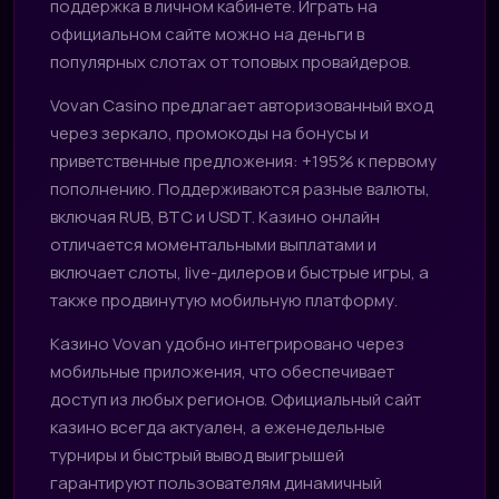
поддержка в личном кабинете. Играть на
официальном сайте можно на деньги в
популярных слотах от топовых провайдеров.
Vovan Casino предлагает авторизованный вход
через зеркало, промокоды на бонусы и
приветственные предложения: +195% к первому
пополнению. Поддерживаются разные валюты,
включая RUB, BTC и USDT. Казино онлайн
отличается моментальными выплатами и
включает слоты, live-дилеров и быстрые игры, а
также продвинутую мобильную платформу.
Казино Vovan удобно интегрировано через
мобильные приложения, что обеспечивает
доступ из любых регионов. Официальный сайт
казино всегда актуален, а еженедельные
турниры и быстрый вывод выигрышей
гарантируют пользователям динамичный