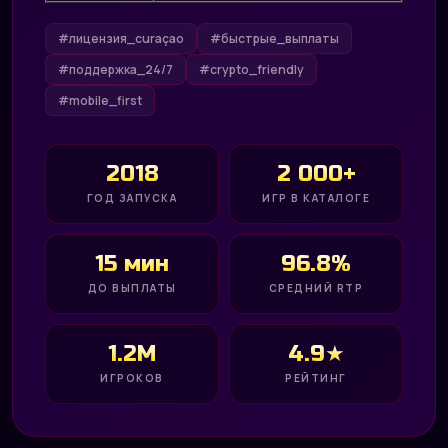
#лицензия_curaçao
#быстрые_выплаты
#поддержка_24/7
#crypto_friendly
#mobile_first
2018
2 000+
ГОД ЗАПУСКА
ИГР В КАТАЛОГЕ
15 мин
96.8%
ДО ВЫПЛАТЫ
СРЕДНИЙ RTP
1.2M
4.9★
ИГРОКОВ
РЕЙТИНГ