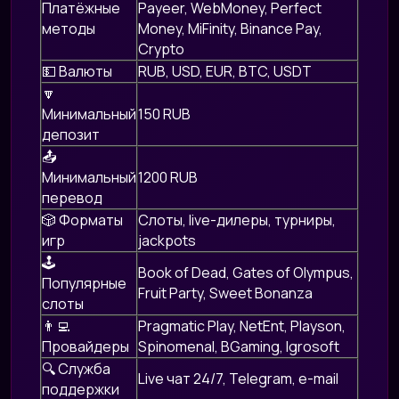
Платёжные
Payeer, WebMoney, Perfect
методы
Money, MiFinity, Binance Pay,
Crypto
💵 Валюты
RUB, USD, EUR, BTC, USDT
🔽
Минимальный
150 RUB
депозит
📤
Минимальный
1200 RUB
перевод
🎲 Форматы
Слоты, live-дилеры, турниры,
игр
jackpots
🕹
Book of Dead, Gates of Olympus,
Популярные
Fruit Party, Sweet Bonanza
слоты
👨‍💻
Pragmatic Play, NetEnt, Playson,
Провайдеры
Spinomenal, BGaming, Igrosoft
🔍 Служба
Live чат 24/7, Telegram, e-mail
поддержки