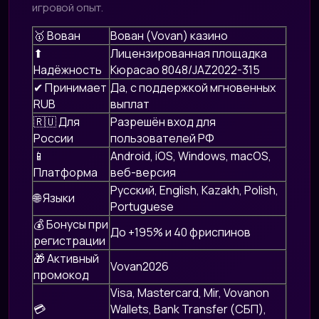
игровой опыт.
🥇 Вован
Вован (Vovan) казино
⬆
Лицензированная площадка
Надёжность
Кюрасао 8048/JAZ2022-315
✔ Принимает
Да, с поддержкой мгновенных
RUB
выплат
🇷🇺 Для
Разрешён вход для
России
пользователей РФ
📱
Android, iOS, Windows, macOS,
Платформа
веб-версия
Русский, English, Kazakh, Polish,
🌐 Языки
Portuguese
💰 Бонусы при
До +195% и 40 фриспинов
регистрации
🎁 Активный
Vovan2026
промокод
Visa, Mastercard, Mir, Vovanon
💳
Wallets, Bank Transfer (СБП),