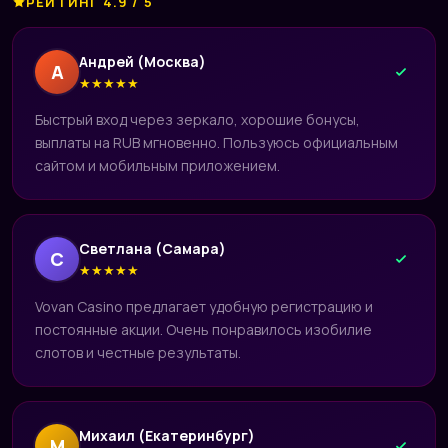
РЕЙТИНГ 4.9 / 5
Андрей (Москва)
А
★
★
★
★
★
Быстрый вход через зеркало, хорошие бонусы,
выплаты на RUB мгновенно. Пользуюсь официальным
сайтом и мобильным приложением.
Светлана (Самара)
С
★
★
★
★
★
Vovan Casino предлагает удобную регистрацию и
постоянные акции. Очень понравилось изобилие
слотов и честные результаты.
Михаил (Екатеринбург)
М