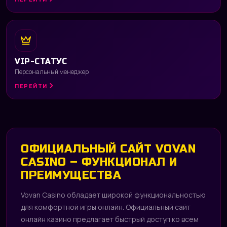
VIP-СТАТУС
Персональный менеджер
ПЕРЕЙТИ
ОФИЦИАЛЬНЫЙ САЙТ VOVAN
CASINO – ФУНКЦИОНАЛ И
ПРЕИМУЩЕСТВА
Vovan Casino обладает широкой функциональностью
для комфортной игры онлайн. Официальный сайт
онлайн казино предлагает быстрый доступ ко всем